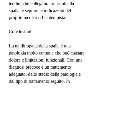
tendini che collegano i muscoli alla 
spalla, e seguire le indicazioni del 
proprio medico o fisioterapista.
Conclusioni
La tendinopatia della spalla è una 
patologia molto comune che può causare 
dolore e limitazioni funzionali. Con una 
diagnosi precoce e un trattamento 
adeguato, dallo stadio della patologia e 
dal tipo di trattamento seguito. In 
generale, che comprende riposo, esercizi 
di stretching e rafforzamento muscolare, 
l'ecografia o la risonanza magnetica.
Trattamento
Il trattamento della tendinopatia della 