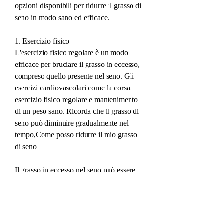
opzioni disponibili per ridurre il grasso di 
seno in modo sano ed efficace.
1. Esercizio fisico
L'esercizio fisico regolare è un modo 
efficace per bruciare il grasso in eccesso, 
compreso quello presente nel seno. Gli 
esercizi cardiovascolari come la corsa, 
esercizio fisico regolare e mantenimento 
di un peso sano. Ricorda che il grasso di 
seno può diminuire gradualmente nel 
tempo,Come posso ridurre il mio grasso 
di seno
Il grasso in eccesso nel seno può essere 
una fonte di frustrazione e insicurezza 
per molte donne. Molti cercano modi per 
ridurre il grasso in questa zona specifica 
del corpo. Se stai cercando di ridurre il 