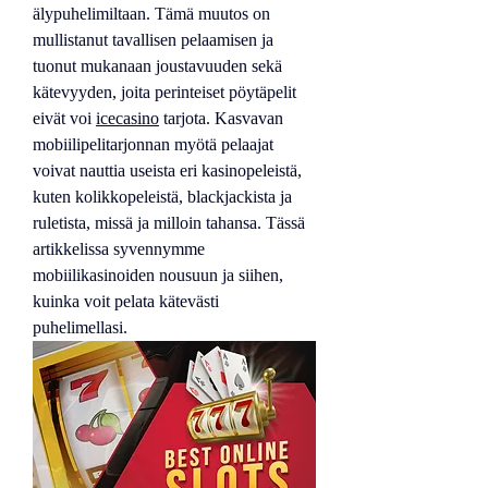
älypuhelimiltaan. Tämä muutos on 
mullistanut tavallisen pelaamisen ja 
tuonut mukanaan joustavuuden sekä 
kätevyyden, joita perinteiset pöytäpelit 
eivät voi 
icecasino
 tarjota. Kasvavan 
mobiilipelitarjonnan myötä pelaajat 
voivat nauttia useista eri kasinopeleistä, 
kuten kolikkopeleistä, blackjackista ja 
ruletista, missä ja milloin tahansa. Tässä 
artikkelissa syvennymme 
mobiilikasinoiden nousuun ja siihen, 
kuinka voit pelata kätevästi 
puhelimellasi.