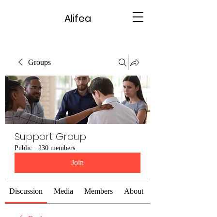
Alifea
Groups
Support Group
Public
·
230 members
Join
Discussion
Media
Members
About