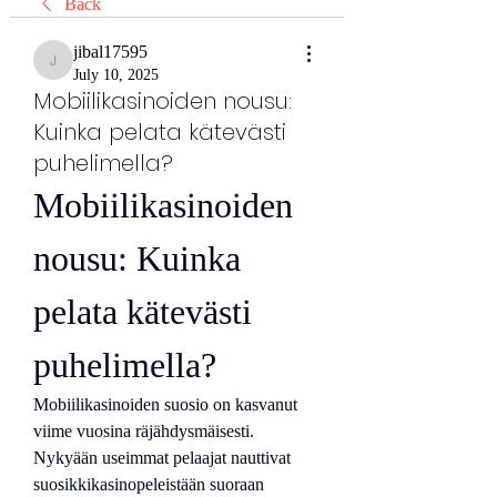
Back
jibal17595
jibal17595
July 10, 2025
Mobiilikasinoiden nousu:
Kuinka pelata kätevästi
puhelimella?
Mobiilikasinoiden 
nousu: Kuinka 
pelata kätevästi 
puhelimella?
Mobiilikasinoiden suosio on kasvanut 
viime vuosina räjähdysmäisesti. 
Nykyään useimmat pelaajat nauttivat 
suosikkikasinopeleistään suoraan 