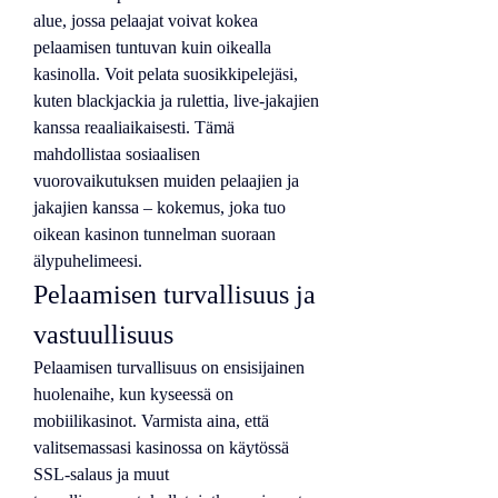
alue, jossa pelaajat voivat kokea 
pelaamisen tuntuvan kuin oikealla 
kasinolla. Voit pelata suosikkipelejäsi, 
kuten blackjackia ja rulettia, live-jakajien 
kanssa reaaliaikaisesti. Tämä 
mahdollistaa sosiaalisen 
vuorovaikutuksen muiden pelaajien ja 
jakajien kanssa – kokemus, joka tuo 
oikean kasinon tunnelman suoraan 
älypuhelimeesi.
Pelaamisen turvallisuus ja 
vastuullisuus
Pelaamisen turvallisuus on ensisijainen 
huolenaihe, kun kyseessä on 
mobiilikasinot. Varmista aina, että 
valitsemassasi kasinossa on käytössä 
SSL-salaus ja muut 