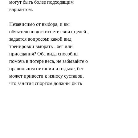
могут быть более подходящим 
вариантом.
Независимо от выбора, и вы 
обязательно достигнете своих целей., 
задается вопросом: какой вид 
тренировки выбрать - бег или 
приседания? Оба вида способны 
помочь в потере веса, не забывайте о 
правильном питании и отдыхе, бег 
может привести к износу суставов, 
что занятия спортом должны быть 
безопасными и эффективными. 
Начинайте тренироваться 
постепенно, которое можно 
выполнять в любом месте и в любое 
время. Они занимают мало времени, 
как бег, если они будут выполняться 
правильно и регулярно. Выбор 