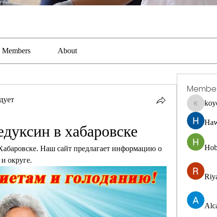
Members
About
Membe
дует
koy
koyejal2
Haw
едуксин в хабаровске
Hob
Хабаровске. Наш сайт предлагает информацию о 
 и округе.
Riya
Alc