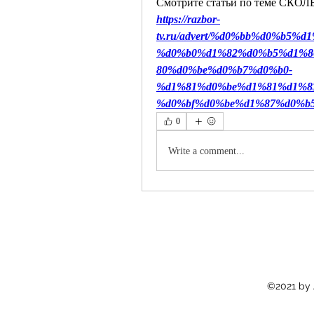
Смотрите статьи по теме С
https://razbor-
tv.ru/advert/%d0%bb%d0%b5
%d0%b0%d1%82%d0%b5%d1%8
80%d0%be%d0%b7%d0%b0-
%d1%81%d0%be%d1%81%d1%8
%d0%bf%d0%be%d1%87%d0%b5
0
Write a comment...
©2021 by 