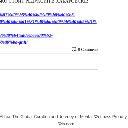
КОЛЬКО СТОИТ РЕДУКСИН В ХАБАРОВСКЕ:
%d1%87%d0%b5%d0%bd%d0%b8%d0%b5-
0%d0%be%d1%81%d0%ba%d0%bb%d0%b5%d1%
3%d0%b4%d0%be%d0%b2-
%d0%ba-gnh/
0 Comments
Alifea: The Global Curation and Journey of Mental Wellness Proudly
Wix.com