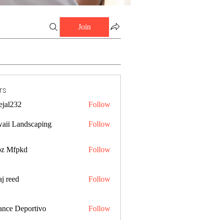
Join
rs
ejal232
Follow
32
aii Landscaping
Follow
z Mfpkd
Follow
j reed
Follow
ance Deportivo
Follow