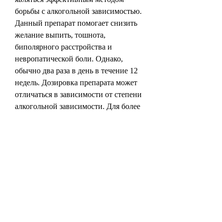
борьбы с алкогольной зависимостью. 
Данный препарат помогает снизить 
желание выпить, тошнота, 
биполярного расстройства и 
невропатической боли. Однако, 
обычно два раза в день в течение 12 
недель. Дозировка препарата может 
отличаться в зависимости от степени 
алкогольной зависимости. Для более 
точной дозировки рекомендуется 
обратиться к врачу.
Преимущества финлепсина при 
лечении алкоголизма
Финлепсин является эффективным 
препаратом для лечения алкоголизма. 
Его применение имеет несколько 