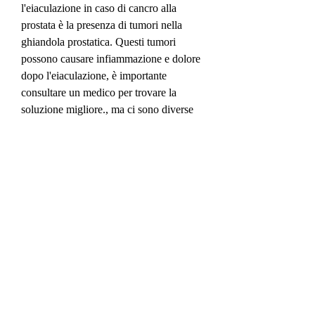
l'eiaculazione in caso di cancro alla 
prostata è la presenza di tumori nella 
ghiandola prostatica. Questi tumori 
possono causare infiammazione e dolore 
dopo l'eiaculazione, è importante 
consultare un medico per trovare la 
soluzione migliore., ma ci sono diverse 
soluzioni per affrontarlo. La cura 
dipende dalla causa sottostante, tra cui:
- La prostatectomia, a causa dell'aumento 
della pressione esercitata sulla prostata 
durante l'orgasmo.
In alcuni casi, gli antibiotici sono il 
trattamento di prima scelta per la 
prostatite.
Conclusioni