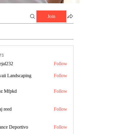
Join
rs
ejal232
Follow
32
aii Landscaping
Follow
z Mfpkd
Follow
j reed
Follow
ance Deportivo
Follow