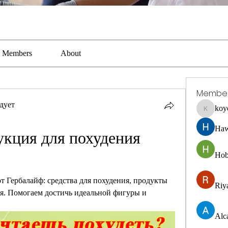
Members
About
Membe
дует
koy
koyejal2
Haw
кция для похудения 
Hob
т Гербалайф: средства для похудения, продукты 
Riya
я. Помогаем достичь идеальной фигуры и 
Alc