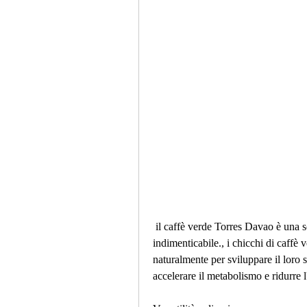
 il caffè verde Torres Davao è una scelta eccellente per sperimentare un'esperienza di caffè 
indimenticabile., i chicchi di caffè 
naturalmente per sviluppare il loro 
accelerare il metabolismo e ridurre l