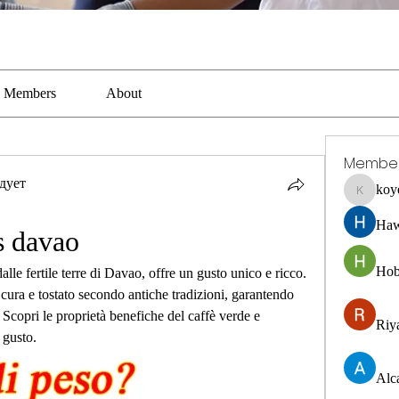
Members
About
Membe
дует
koy
koyejal2
Haw
s davao
Hob
lle fertile terre di Davao, offre un gusto unico e ricco. 
 cura e tostato secondo antiche tradizioni, garantendo 
copri le proprietà benefiche del caffè verde e 
Riya
 gusto.
Alc