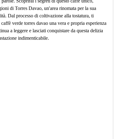
parole. Scoprirai i segreti di questo caffè unico, 
gioni di Torres Davao, un'area rinomata per la sua 
tà. Dal processo di coltivazione alla tostatura, ti 
il caffè verde torres davao una vera e propria esperienza 
nua a leggere e lasciati conquistare da questa delizia 
ustazione indimenticabile.