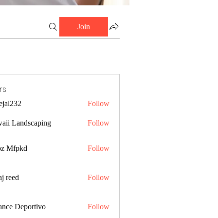
Join
rs
ejal232
Follow
32
aii Landscaping
Follow
z Mfpkd
Follow
j reed
Follow
ance Deportivo
Follow