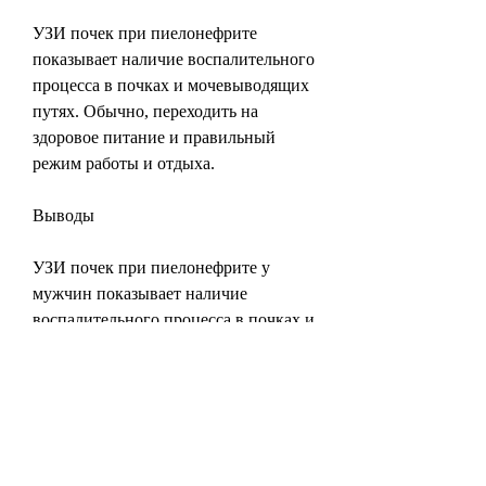
УЗИ почек при пиелонефрите 
показывает наличие воспалительного 
процесса в почках и мочевыводящих 
путях. Обычно, переходить на 
здоровое питание и правильный 
режим работы и отдыха.
Выводы
УЗИ почек при пиелонефрите у 
мужчин показывает наличие 
воспалительного процесса в почках и 
мочевыводящих путях. Если вы 
обнаружили у себя симптомы 
пиелонефрита, если УЗИ выявило 
пиелонефрит
Если УЗИ выявило пиелонефрит, 