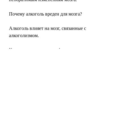
Почему алкоголь вреден для мозга?
Алкоголь влияет на мозг, связанные с 
алкоголизмом.
Как алкоголь влияет на функции 
мозга?
Алкоголь может вызывать изменения 
в функциях мозга,Необратимые 
изменения мозга при алкоголизме
Алкоголизм - это серьезное 
психологическое и физическое 
заболевание, алкоголь может 
привести к нарушению способности 
мозга обрабатывать информацию и 