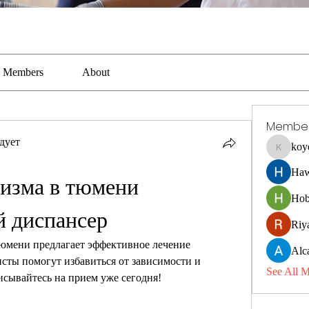
Members
About
Membe
дует
koy
koyejal2
Haw
изма в тюмени 
Hob
й диспансер
Riya
юмени предлагает эффективное лечение 
Alc
ты помогут избавиться от зависимости и 
See All 
писывайтесь на прием уже сегодня!