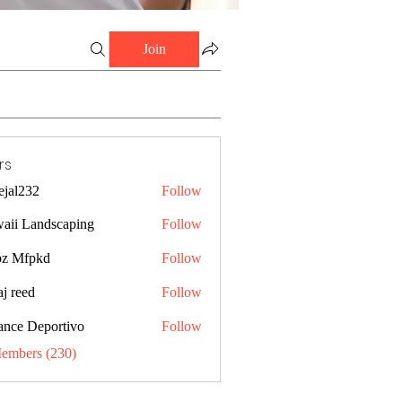
Join
rs
ejal232
Follow
32
aii Landscaping
Follow
z Mfpkd
Follow
j reed
Follow
ance Deportivo
Follow
Members (230)