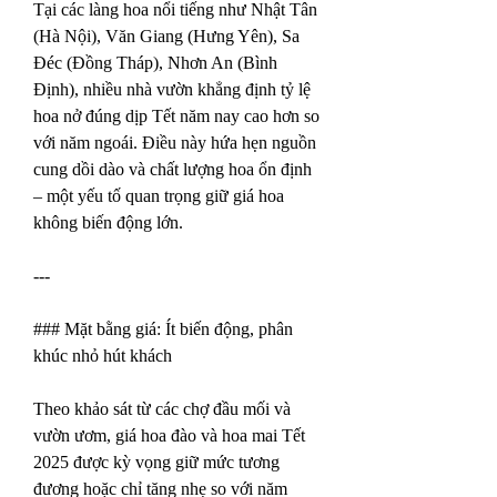
Tại các làng hoa nổi tiếng như Nhật Tân 
(Hà Nội), Văn Giang (Hưng Yên), Sa 
Đéc (Đồng Tháp), Nhơn An (Bình 
Định), nhiều nhà vườn khẳng định tỷ lệ 
hoa nở đúng dịp Tết năm nay cao hơn so 
với năm ngoái. Điều này hứa hẹn nguồn 
cung dồi dào và chất lượng hoa ổn định 
– một yếu tố quan trọng giữ giá hoa 
không biến động lớn.
---
### Mặt bằng giá: Ít biến động, phân 
khúc nhỏ hút khách
Theo khảo sát từ các chợ đầu mối và 
vườn ươm, giá hoa đào và hoa mai Tết 
2025 được kỳ vọng giữ mức tương 
đương hoặc chỉ tăng nhẹ so với năm 