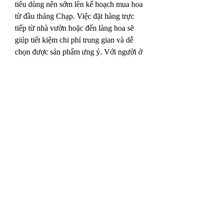
tiêu dùng nên sớm lên kế hoạch mua hoa 
từ đầu tháng Chạp. Việc đặt hàng trực 
tiếp từ nhà vườn hoặc đến làng hoa sẽ 
giúp tiết kiệm chi phí trung gian và dễ 
chọn được sản phẩm ưng ý. Với người ở 
xa, việc đặt hàng qua các sàn thương mại 
điện tử hoặc fanpage nhà vườn uy tín là 
giải pháp tiện lợi, nhưng cần lựa chọn kỹ 
lưỡng đơn vị cung cấp.
Ngoài ra, cần lưu ý đến thời gian hoa nở, 
đặc biệt với mai vàng – loại cây rất nhạy 
cảm với nhiệt độ và chế độ tưới nước. 
Chọn cây có nụ to, căng tròn, ít nở sớm 
sẽ giúp đảm bảo hoa nở đúng thời điểm 
giao thừa.
---