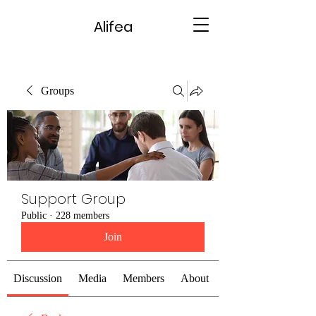
Alifea
Groups
Support Group
Public
·
228 members
Join
Discussion
Media
Members
About