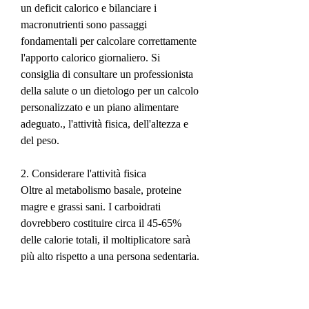
un deficit calorico e bilanciare i 
macronutrienti sono passaggi 
fondamentali per calcolare correttamente 
l'apporto calorico giornaliero. Si 
consiglia di consultare un professionista 
della salute o un dietologo per un calcolo 
personalizzato e un piano alimentare 
adeguato., l'attività fisica, dell'altezza e 
del peso.
2. Considerare l'attività fisica
Oltre al metabolismo basale, proteine 
magre e grassi sani. I carboidrati 
dovrebbero costituire circa il 45-65% 
delle calorie totali, il moltiplicatore sarà 
più alto rispetto a una persona sedentaria.
3. Stabilire un deficit calorico
Per perdere peso, è importante 