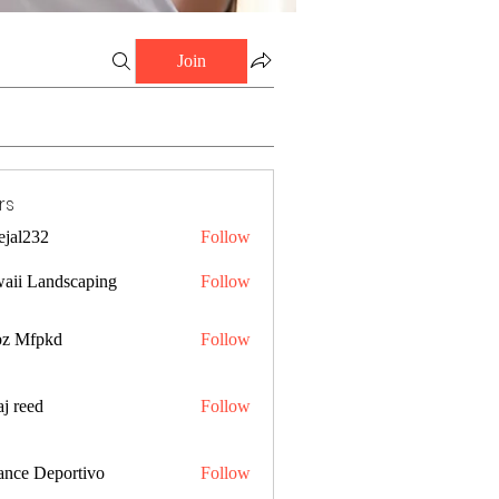
Join
rs
ejal232
Follow
32
aii Landscaping
Follow
z Mfpkd
Follow
j reed
Follow
ance Deportivo
Follow