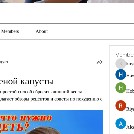
Members
About
Membe
дует
koy
koyejal2
Haw
леной капусты
Hob
простой способ сбросить лишний вес за 
длагает обзоры рецептов и советы по похудению с 
Riya
Alc