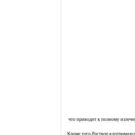
 что приводит к полному излеч
Кроме того,Раствор клотримазол