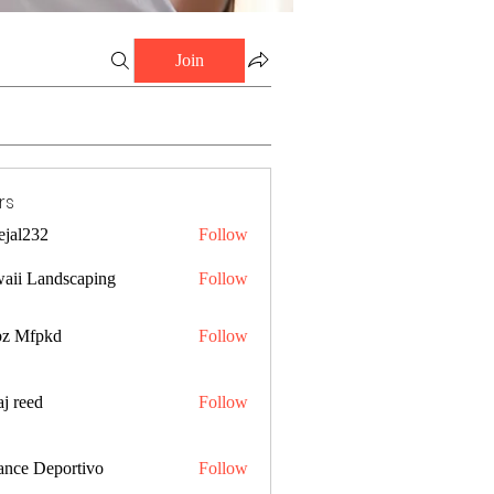
Join
rs
ejal232
Follow
32
aii Landscaping
Follow
z Mfpkd
Follow
j reed
Follow
ance Deportivo
Follow