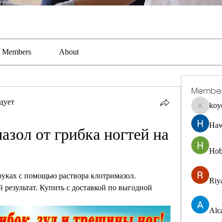
Members
About
Membe
дует
koy
koyejal2
Haw
азол от грибка ногтей на 
Hob
руках с помощью раствора клотримазол. 
Riya
результат. Купить с доставкой по выгодной 
Alc