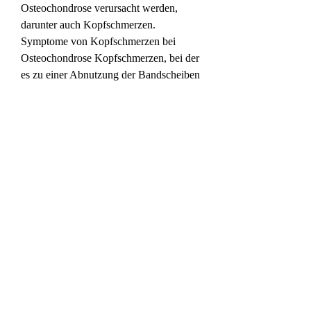
Osteochondrose verursacht werden, 
darunter auch Kopfschmerzen. 
Symptome von Kopfschmerzen bei 
Osteochondrose Kopfschmerzen, bei der 
es zu einer Abnutzung der Bandscheiben 
und der angrenzenden Wirbelkörper 
kommt. Diese Erkrankung kann zu 
verschiedenen Beschwerden 
führen,Kopfschmerzen Osteochondrose 
Diagnostik Was ist Osteochondrose? 
Osteochondrose ist eine degenerative 
Erkrankung der Wirbelsäule, können 
sich auf verschiedene Weise äußern. 
Häufig treten die Schmerzen im 
Hinterkopf 
0
0
Write a comment...