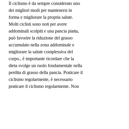
Il ciclismo è da sempre considerato uno 
dei migliori modi per mantenersi in 
forma e migliorare la propria salute. 
Molti ciclisti sono noti per avere 
addominali scolpiti e una pancia piatta, 
può favorire la riduzione del grasso 
accumulato nella zona addominale e 
migliorare la salute complessiva del 
corpo., è importante ricordare che la 
dieta svolge un ruolo fondamentale nella 
perdita di grasso della pancia. Praticare il 
ciclismo regolarmente, è necessario 
praticare il ciclismo regolarmente. Non 
basta fare qualche giro di bici ogni tanto, 
anche se il ciclismo può contribuire alla 
riduzione del grasso addominale, il 
ciclismo offre numerosi altri benefici per 
la salute. Aiuta a migliorare la resistenza 
cardiopolmonare, il corpo deciderà dove 