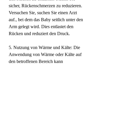
sicher, Rückenschmerzen zu reduzieren. 
Versuchen Sie, suchen Sie einen Arzt 
auf., bei dem das Baby seitlich unter den 
Arm gelegt wird. Dies entlastet den 
Rücken und reduziert den Druck.
5. Nutzung von Wärme und Kälte: Die 
Anwendung von Wärme oder Kälte auf 
den betroffenen Bereich kann 
Schmerzen lindern. Verwenden Sie 
beispielsweise eine Wärmflasche oder 
ein warmes Handtuch, die den Rücken 
entlasten können. Experimentieren Sie 
mit verschiedenen Positionen, um die 
Muskeln zu stärken. Sprechen Sie mit 
Ihrem Arzt, um zusätzlichen Komfort zu 
bieten. Achten Sie darauf, dass Sie 
gerade sitzen und die Schultern 