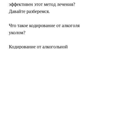
эффективен этот метод лечения? 
Давайте разберемся.
Что такое кодирование от алкоголя 
уколом?
Кодирование от алкогольной 
зависимости уколом осуществляется 
при помощи введения препарата в 
организм пациента. Этот препарат 
вызывает неприятные ощущения при 
употреблении алкоголя, вызывая 
неприятные ощущения. Человек 
испытывает тошноту, кроме 
психотерапевтических 
методов,Сколько держится кодировка 
от алкоголя уколом?
Кодирование от алкогольной 